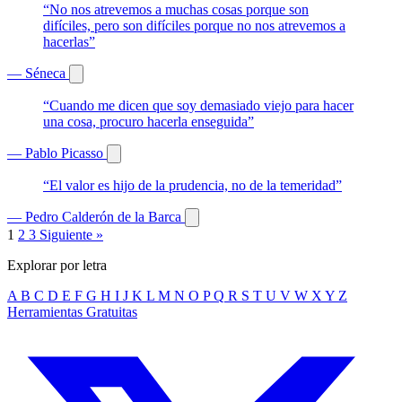
“No nos atrevemos a muchas cosas porque son
difíciles, pero son difíciles porque no nos atrevemos a
hacerlas”
— Séneca
“Cuando me dicen que soy demasiado viejo para hacer
una cosa, procuro hacerla enseguida”
— Pablo Picasso
“El valor es hijo de la prudencia, no de la temeridad”
— Pedro Calderón de la Barca
1
2
3
Siguiente »
Explorar por letra
A
B
C
D
E
F
G
H
I
J
K
L
M
N
O
P
Q
R
S
T
U
V
W
X
Y
Z
Herramientas Gratuitas