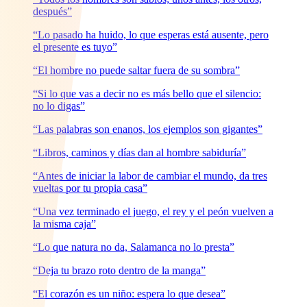
después”
“Lo pasado ha huido, lo que esperas está ausente, pero
el presente es tuyo”
“El hombre no puede saltar fuera de su sombra”
“Si lo que vas a decir no es más bello que el silencio:
no lo digas”
“Las palabras son enanos, los ejemplos son gigantes”
“Libros, caminos y días dan al hombre sabiduría”
“Antes de iniciar la labor de cambiar el mundo, da tres
vueltas por tu propia casa”
“Una vez terminado el juego, el rey y el peón vuelven a
la misma caja”
“Lo que natura no da, Salamanca no lo presta”
“Deja tu brazo roto dentro de la manga”
“El corazón es un niño: espera lo que desea”