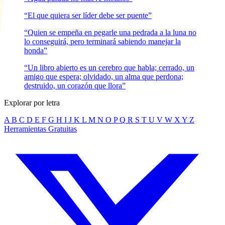
“El que quiera ser líder debe ser puente”
“Quien se empeña en pegarle una pedrada a la luna no
lo conseguirá, pero terminará sabiendo manejar la
honda”
“Un libro abierto es un cerebro que habla; cerrado, un
amigo que espera; olvidado, un alma que perdona;
destruido, un corazón que llora”
Explorar por letra
A
B
C
D
E
F
G
H
I
J
K
L
M
N
O
P
Q
R
S
T
U
V
W
X
Y
Z
Herramientas Gratuitas