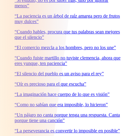
“Si estudio, no es por saber más, sino por ignorar
menos”
“La paciencia es un árbol de raíz amarga pero de frutos
muy dulces”
“Cuando hables, procura que tus palabras sean mejores
que el silencio”
“El comercio mezcla a los hombres, pero no los une”
“Cuando fuiste martillo no tuviste clemencia, ahora que
eres yunque, ten paciencia”
“El silencio del pueblo es un aviso para el rey”
“Oír es precioso para el que escucha”
“La imaginación hace cuerpo de lo que es visión”
“Como no sabían que era imposible, lo hicieron”
“Un pájaro no canta porque tenga una respuesta. Canta
porque tiene una canción”
“La perseverancia es convertir lo imposible en posible”