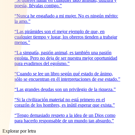
“Si quieres hallar en cualquier lado amistad, dulzura y
poesía, llévalas contigo.”
“Nunca he engañado a mi mujer. No es ningún mérito:
la amo.”
“Las pirámides son el mejor ejemplo de que, en
cualquier tiempo y lugar, los obreros tienden a trabajar
menos.”
“La simpatía, pasión animal, es también una pasión
egoísta. Pero no deja de ser nuestra mejor oportunidad
para evadirnos del egoísmo.”
“Cuando se lee un libro según qué estado de ánimo,
sólo se encuentran en él interpretaciones de ese estado.”
“Las grandes deudas son un privilegio de la riqueza.”
“Si la civilización material no está primero en el
corazón de los hombres, es inútil esperar que exista.”
“Tengo demasiado respeto a la idea de un Dios como
para hacerlo responsable de un mundo tan absurdo.”
Explorar por letra