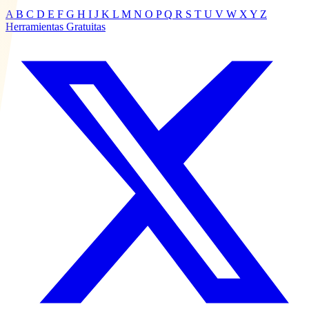
A
B
C
D
E
F
G
H
I
J
K
L
M
N
O
P
Q
R
S
T
U
V
W
X
Y
Z
Herramientas Gratuitas