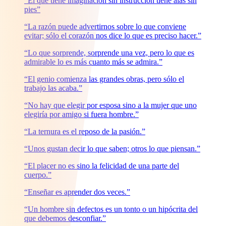
“El que tiene imaginación sin instrucción tiene alas sin
pies”
“La razón puede advertirnos sobre lo que conviene
evitar; sólo el corazón nos dice lo que es preciso hacer.”
“Lo que sorprende, sorprende una vez, pero lo que es
admirable lo es más cuanto más se admira.”
“El genio comienza las grandes obras, pero sólo el
trabajo las acaba.”
“No hay que elegir por esposa sino a la mujer que uno
elegiría por amigo si fuera hombre.”
“La ternura es el reposo de la pasión.”
“Unos gustan decir lo que saben; otros lo que piensan.”
“El placer no es sino la felicidad de una parte del
cuerpo.”
“Enseñar es aprender dos veces.”
“Un hombre sin defectos es un tonto o un hipócrita del
que debemos desconfiar.”