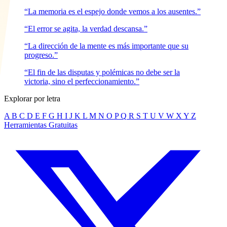
“La memoria es el espejo donde vemos a los ausentes.”
“El error se agita, la verdad descansa.”
“La dirección de la mente es más importante que su
progreso.”
“El fin de las disputas y polémicas no debe ser la
victoria, sino el perfeccionamiento.”
Explorar por letra
A
B
C
D
E
F
G
H
I
J
K
L
M
N
O
P
Q
R
S
T
U
V
W
X
Y
Z
Herramientas Gratuitas