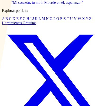
“Mi corazón: tu nido. Muerde en él, esperanza.”
Explorar por letra
A
B
C
D
E
F
G
H
I
J
K
L
M
N
O
P
Q
R
S
T
U
V
W
X
Y
Z
Herramientas Gratuitas