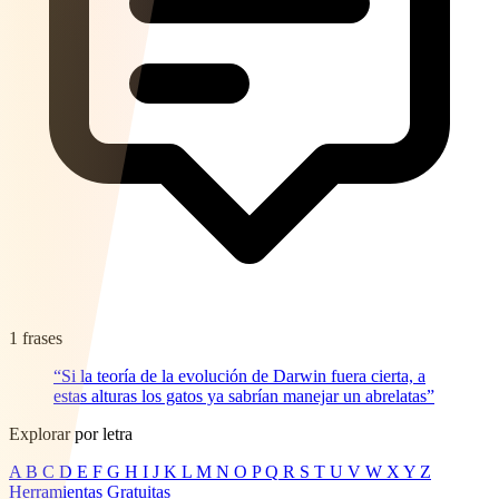
1 frases
“Si la teoría de la evolución de Darwin fuera cierta, a
estas alturas los gatos ya sabrían manejar un abrelatas”
Explorar por letra
A
B
C
D
E
F
G
H
I
J
K
L
M
N
O
P
Q
R
S
T
U
V
W
X
Y
Z
Herramientas Gratuitas