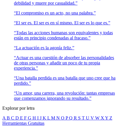
debilidad y muere por casualidad.”
“El compromiso es un acto, no una palabra.”
“El ser es. El ser es en sí mismo. El ser es lo que es.”
“Todas las acciones humanas son equivalentes y todas
están en principio condenadas al fracaso.”
“La actuación es la agonía feliz.”
“Actuar es una cuestión de absorber las personalidades
de otras personas y añadir un poco de tu propia
experiencia.”
“Una batalla perdida es una batalla que uno cree que ha
perdido.”
“Un amor, una carrera, una revolución: tantas empresas
que comenzamos ignorando su resultado.”
Explorar por letra
A
B
C
D
E
F
G
H
I
J
K
L
M
N
O
P
Q
R
S
T
U
V
W
X
Y
Z
Herramientas Gratuitas