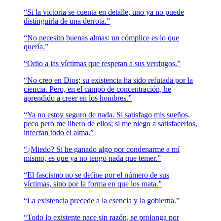
“Si la victoria se cuenta en detalle, uno ya no puede
distinguirla de una derrota.”
“No necesito buenas almas: un cómplice es lo que
quería.”
“Odio a las víctimas que respetan a sus verdugos.”
“No creo en Dios; su existencia ha sido refutada por la
ciencia. Pero, en el campo de concentración, he
aprendido a creer en los hombres.”
“Ya no estoy seguro de nada. Si satisfago mis sueños,
peco pero me libero de ellos; si me niego a satisfacerlos,
infectan todo el alma.”
“¿Miedo? Si he ganado algo por condenarme a mí
mismo, es que ya no tengo nada que temer.”
“El fascismo no se define por el número de sus
víctimas, sino por la forma en que los mata.”
“La existencia precede a la esencia y la gobierna.”
“Todo lo existente nace sin razón, se prolonga por