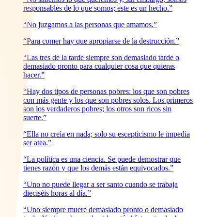
responsables de lo que somos; este es un hecho.”
“No juzgamos a las personas que amamos.”
“Para comer hay que apropiarse de la destrucción.”
“Las tres de la tarde siempre son demasiado tarde o
demasiado pronto para cualquier cosa que quieras
hacer.”
“Hay dos tipos de personas pobres: los que son pobres
con más gente y los que son pobres solos. Los primeros
son los verdaderos pobres; los otros son ricos sin
suerte.”
“Ella no creía en nada; solo su escepticismo le impedía
ser atea.”
“La política es una ciencia. Se puede demostrar que
tienes razón y que los demás están equivocados.”
“Uno no puede llegar a ser santo cuando se trabaja
dieciséis horas al día.”
“Uno siempre muere demasiado pronto o demasiado