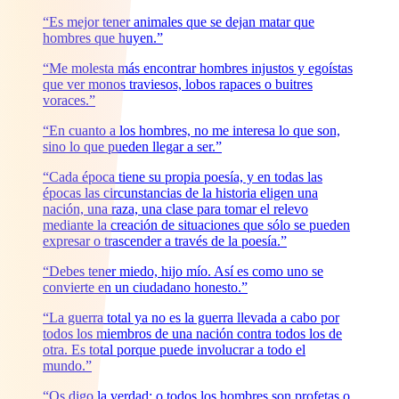
“Es mejor tener animales que se dejan matar que
hombres que huyen.”
“Me molesta más encontrar hombres injustos y egoístas
que ver monos traviesos, lobos rapaces o buitres
voraces.”
“En cuanto a los hombres, no me interesa lo que son,
sino lo que pueden llegar a ser.”
“Cada época tiene su propia poesía, y en todas las
épocas las circunstancias de la historia eligen una
nación, una raza, una clase para tomar el relevo
mediante la creación de situaciones que sólo se pueden
expresar o trascender a través de la poesía.”
“Debes tener miedo, hijo mío. Así es como uno se
convierte en un ciudadano honesto.”
“La guerra total ya no es la guerra llevada a cabo por
todos los miembros de una nación contra todos los de
otra. Es total porque puede involucrar a todo el
mundo.”
“Os digo la verdad: o todos los hombres son profetas o