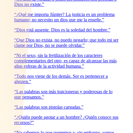
Dios no existe.”
“¿Qué me importa Júpiter? La justicia es un problema
humano; no necesito un dios que me la enseñe.”
“Dios está ausente. Dios es la soledad del hombre.”
“Que Dios no exista, no puedo negarlo; que todo mi ser
clame por Dios, no se puede olvidar.”
“Ni el sexo, sin la fertilización de los caracteres
complementarios del otro, es capaz de alcanzar las más
altas esferas de la actividad humana.”
“Todo nos viene de los demás. Ser es pertenecer a
alguien.”
“Las palabras son más traicioneras y poderosas de lo
que pensamos.”
“Las palabras son pistolas cargadas.”
“¿Quién puede agotar a un hombre? ¿Quién conoce sus
recursos?”
“No sabemos lo que queremos y, sin embargo, somos