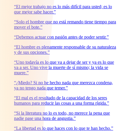
“El mejor trabajo no es lo más difícil para usted; es lo
que mejor sabe hacer.”
“Solo el hombre que no está remando tiene tiempo para
mover el bote.”
“Debemos actuar con pasión antes de poder sentir.”
“El hombre es plenamente responsable de su naturaleza
y de sus opciones.”
“Uno todavía es lo que va a dejar de ser y ya es lo que
va a ser. Uno vive la muerte de sí mismo; la vida se
muere.”
“¿Miedo? Si no he hecho nada que merezca condena,
ya no tengo nada que temer.”
“El mal es el resultado de la capacidad de los seres
humanos para reducir las cosas a una forma rígida.”
“Si la literatura no lo es todo, no merece la pena que
nadie pase una hora de angustia.”
“La libertad es lo que haces con lo que te han hecho.”