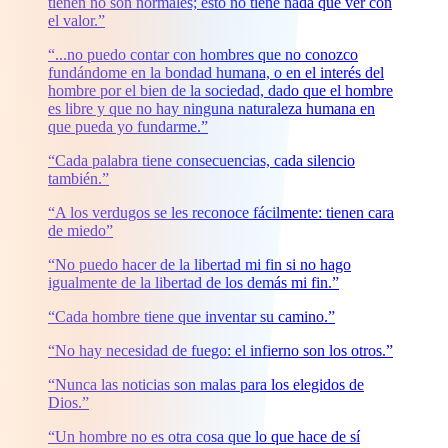
tienen no son normales; esto no tiene nada que ver con
el valor.”
“...no puedo contar con hombres que no conozco
fundándome en la bondad humana, o en el interés del
hombre por el bien de la sociedad, dado que el hombre
es libre y que no hay ninguna naturaleza humana en
que pueda yo fundarme.”
“Cada palabra tiene consecuencias, cada silencio
también.”
“A los verdugos se les reconoce fácilmente: tienen cara
de miedo”
“No puedo hacer de la libertad mi fin si no hago
igualmente de la libertad de los demás mi fin.”
“Cada hombre tiene que inventar su camino.”
“No hay necesidad de fuego: el infierno son los otros.”
“Nunca las noticias son malas para los elegidos de
Dios.”
“Un hombre no es otra cosa que lo que hace de sí