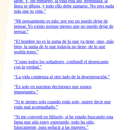
tarde. Y, sin embargo, la vida está ahí, terminada: la
línea se dibuja, y todo ello debe sumarse. No eres nada
más que tu vida.”
“Mi pensamiento es mío: por eso no puedo dejar de
pensar. Yo existo porque pienso que no puedo dejar de
pensar.”
“El hombre no es la suma de lo que ya tiene, sino, más
bien, la suma de lo que todavía no tiene, de lo que
podría tener.”
“Como todos los soñadores, confundí el desencanto
con la verdad.”
“La vida comienza al otro lado de la desesperación.”
“Es solo en nuestras decisiones que somos
importantes.”
“Si te sientes solo cuando estás solo, quiere decir que
estás mal acompañado.”
“Si me convertí en filósofo, si he estado buscando esta
fama que aún estoy esperando, todo ha sido,
básicamente, para seducir a las mujeres.”