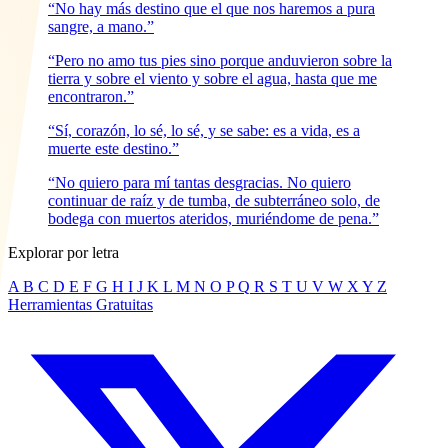
“No hay más destino que el que nos haremos a pura
sangre, a mano.”
“Pero no amo tus pies sino porque anduvieron sobre la
tierra y sobre el viento y sobre el agua, hasta que me
encontraron.”
“Sí, corazón, lo sé, lo sé, y se sabe: es a vida, es a
muerte este destino.”
“No quiero para mí tantas desgracias. No quiero
continuar de raíz y de tumba, de subterráneo solo, de
bodega con muertos ateridos, muriéndome de pena.”
Explorar por letra
A
B
C
D
E
F
G
H
I
J
K
L
M
N
O
P
Q
R
S
T
U
V
W
X
Y
Z
Herramientas Gratuitas