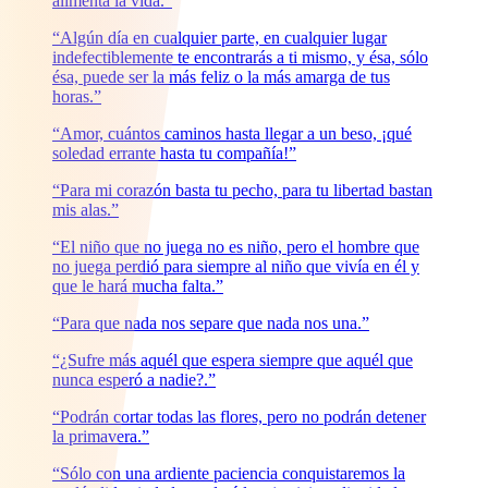
alimenta la vida.”
“Algún día en cualquier parte, en cualquier lugar
indefectiblemente te encontrarás a ti mismo, y ésa, sólo
ésa, puede ser la más feliz o la más amarga de tus
horas.”
“Amor, cuántos caminos hasta llegar a un beso, ¡qué
soledad errante hasta tu compañía!”
“Para mi corazón basta tu pecho, para tu libertad bastan
mis alas.”
“El niño que no juega no es niño, pero el hombre que
no juega perdió para siempre al niño que vivía en él y
que le hará mucha falta.”
“Para que nada nos separe que nada nos una.”
“¿Sufre más aquél que espera siempre que aquél que
nunca esperó a nadie?.”
“Podrán cortar todas las flores, pero no podrán detener
la primavera.”
“Sólo con una ardiente paciencia conquistaremos la