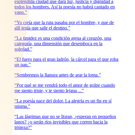
espléndida ciudad que dará luz, justicia y dignidad a
todos los hombres. Así la poesía no habrá cantado en
vano.”
“Yo creía que la ruta pasaba por el hombre, y que de
allí tenía que salir el destino.”
“La timidez es una condición ajena al corazón, una
categoría, una dimensión que desemboca en la
soledad.”
“El fuero para el gran ladrón, la cárcel para el que roba
un pan.”
“Sembremos la llanura antes de arar la loma.”
“Por qué se me vendrá todo el amor de golpe cuando
me siento triste, y te siento lejana ...”
“La poesía nace del dolor. La alegría es un fin en sí
misma.”
“Las lágrimas que no se lloran, ¿esperan en pequeños
lagos? ¿o serán ríos invisibles que corren hacia la
tristeza?”