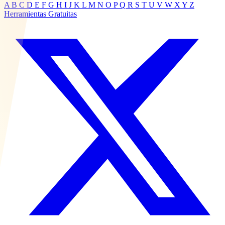
A
B
C
D
E
F
G
H
I
J
K
L
M
N
O
P
Q
R
S
T
U
V
W
X
Y
Z
Herramientas Gratuitas