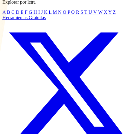
Explorar por letra
A
B
C
D
E
F
G
H
I
J
K
L
M
N
O
P
Q
R
S
T
U
V
W
X
Y
Z
Herramientas Gratuitas