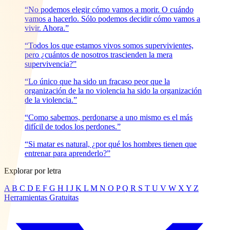
“No podemos elegir cómo vamos a morir. O cuándo
vamos a hacerlo. Sólo podemos decidir cómo vamos a
vivir. Ahora.”
“Todos los que estamos vivos somos supervivientes,
pero ¿cuántos de nosotros trascienden la mera
supervivencia?”
“Lo único que ha sido un fracaso peor que la
organización de la no violencia ha sido la organización
de la violencia.”
“Como sabemos, perdonarse a uno mismo es el más
difícil de todos los perdones.”
“Si matar es natural, ¿por qué los hombres tienen que
entrenar para aprenderlo?”
Explorar por letra
A
B
C
D
E
F
G
H
I
J
K
L
M
N
O
P
Q
R
S
T
U
V
W
X
Y
Z
Herramientas Gratuitas