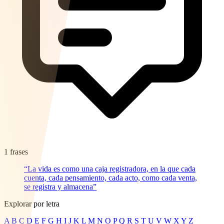
1 frases
“La vida es como una caja registradora, en la que cada
cuenta, cada pensamiento, cada acto, como cada venta,
se registra y almacena”
Explorar por letra
A
B
C
D
E
F
G
H
I
J
K
L
M
N
O
P
Q
R
S
T
U
V
W
X
Y
Z