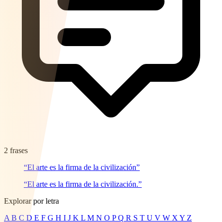
2 frases
“El arte es la firma de la civilización”
“El arte es la firma de la civilización.”
Explorar por letra
A
B
C
D
E
F
G
H
I
J
K
L
M
N
O
P
Q
R
S
T
U
V
W
X
Y
Z