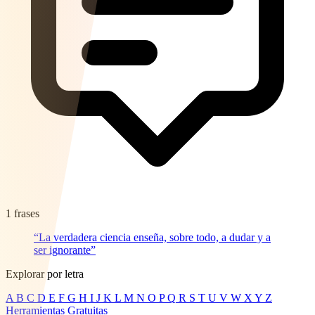
1 frases
“La verdadera ciencia enseña, sobre todo, a dudar y a
ser ignorante”
Explorar por letra
A
B
C
D
E
F
G
H
I
J
K
L
M
N
O
P
Q
R
S
T
U
V
W
X
Y
Z
Herramientas Gratuitas