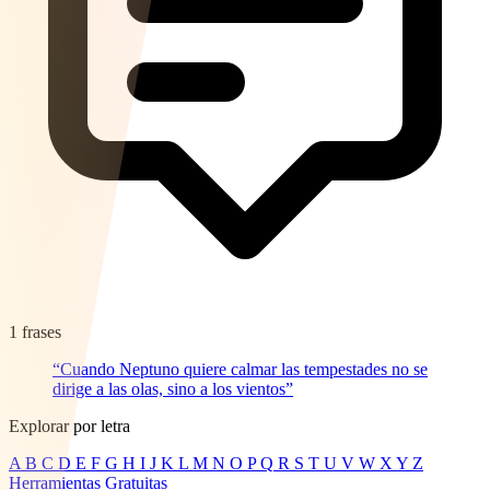
1 frases
“Cuando Neptuno quiere calmar las tempestades no se
dirige a las olas, sino a los vientos”
Explorar por letra
A
B
C
D
E
F
G
H
I
J
K
L
M
N
O
P
Q
R
S
T
U
V
W
X
Y
Z
Herramientas Gratuitas