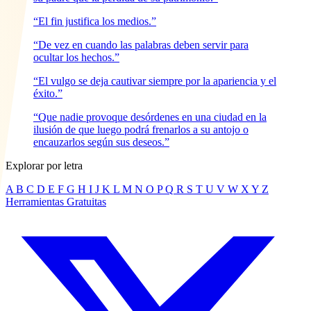
“El fin justifica los medios.”
“De vez en cuando las palabras deben servir para
ocultar los hechos.”
“El vulgo se deja cautivar siempre por la apariencia y el
éxito.”
“Que nadie provoque desórdenes en una ciudad en la
ilusión de que luego podrá frenarlos a su antojo o
encauzarlos según sus deseos.”
Explorar por letra
A
B
C
D
E
F
G
H
I
J
K
L
M
N
O
P
Q
R
S
T
U
V
W
X
Y
Z
Herramientas Gratuitas