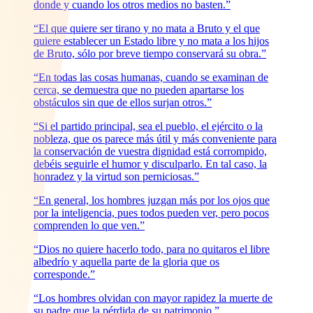
donde y cuando los otros medios no basten.”
“El que quiere ser tirano y no mata a Bruto y el que
quiere establecer un Estado libre y no mata a los hijos
de Bruto, sólo por breve tiempo conservará su obra.”
“En todas las cosas humanas, cuando se examinan de
cerca, se demuestra que no pueden apartarse los
obstáculos sin que de ellos surjan otros.”
“Si el partido principal, sea el pueblo, el ejército o la
nobleza, que os parece más útil y más conveniente para
la conservación de vuestra dignidad está corrompido,
debéis seguirle el humor y disculparlo. En tal caso, la
honradez y la virtud son perniciosas.”
“En general, los hombres juzgan más por los ojos que
por la inteligencia, pues todos pueden ver, pero pocos
comprenden lo que ven.”
“Dios no quiere hacerlo todo, para no quitaros el libre
albedrío y aquella parte de la gloria que os
corresponde.”
“Los hombres olvidan con mayor rapidez la muerte de
su padre que la pérdida de su patrimonio.”