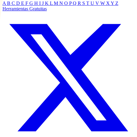
A
B
C
D
E
F
G
H
I
J
K
L
M
N
O
P
Q
R
S
T
U
V
W
X
Y
Z
Herramientas Gratuitas