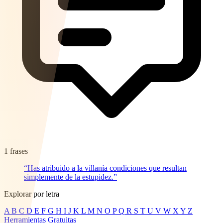
1 frases
“Has atribuido a la villanía condiciones que resultan
simplemente de la estupidez.”
Explorar por letra
A
B
C
D
E
F
G
H
I
J
K
L
M
N
O
P
Q
R
S
T
U
V
W
X
Y
Z
Herramientas Gratuitas