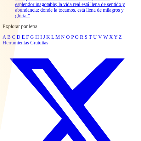
esplendor inagotable; la vida real está llena de sentido y
abundancia; donde la tocamos, está llena de milagros y
gloria.”
Explorar por letra
A
B
C
D
E
F
G
H
I
J
K
L
M
N
O
P
Q
R
S
T
U
V
W
X
Y
Z
Herramientas Gratuitas