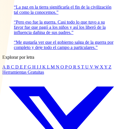
“La paz en la tierra significaría el fin de la civilización
tal como la conocemos.”
“Pero eso fue la guerra. Casi todo lo que tuvo a su
favor fue que pagó a los niños y así los liberó de la
influencia dañina de sus padres.”
“Me gustaría ver que el gobierno salga de la guerra por
completo y deje todo el campo a particulares.”
Explorar por letra
A
B
C
D
E
F
G
H
I
J
K
L
M
N
O
P
Q
R
S
T
U
V
W
X
Y
Z
Herramientas Gratuitas