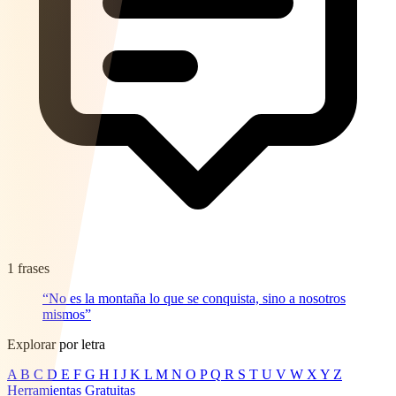
1 frases
“No es la montaña lo que se conquista, sino a nosotros
mismos”
Explorar por letra
A
B
C
D
E
F
G
H
I
J
K
L
M
N
O
P
Q
R
S
T
U
V
W
X
Y
Z
Herramientas Gratuitas