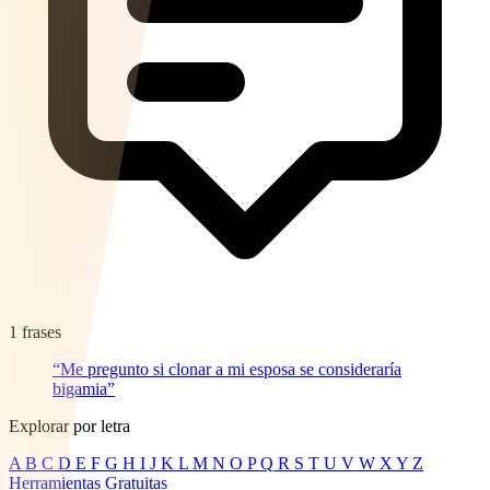
1 frases
“Me pregunto si clonar a mi esposa se consideraría
bigamia”
Explorar por letra
A
B
C
D
E
F
G
H
I
J
K
L
M
N
O
P
Q
R
S
T
U
V
W
X
Y
Z
Herramientas Gratuitas