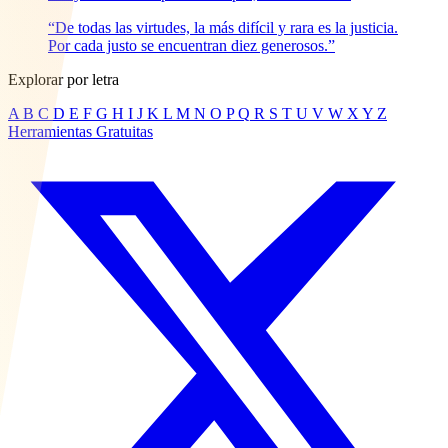
“De todas las virtudes, la más difícil y rara es la justicia.
Por cada justo se encuentran diez generosos.”
Explorar por letra
A
B
C
D
E
F
G
H
I
J
K
L
M
N
O
P
Q
R
S
T
U
V
W
X
Y
Z
Herramientas Gratuitas