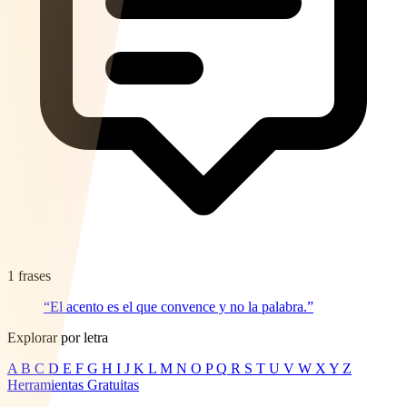
1 frases
“El acento es el que convence y no la palabra.”
Explorar por letra
A
B
C
D
E
F
G
H
I
J
K
L
M
N
O
P
Q
R
S
T
U
V
W
X
Y
Z
Herramientas Gratuitas