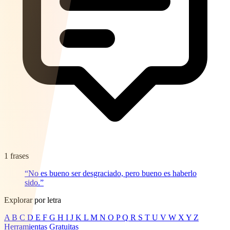
1 frases
“No es bueno ser desgraciado, pero bueno es haberlo
sido.”
Explorar por letra
A
B
C
D
E
F
G
H
I
J
K
L
M
N
O
P
Q
R
S
T
U
V
W
X
Y
Z
Herramientas Gratuitas