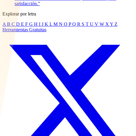
satisfacción.”
Explorar por letra
A
B
C
D
E
F
G
H
I
J
K
L
M
N
O
P
Q
R
S
T
U
V
W
X
Y
Z
Herramientas Gratuitas