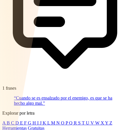
1 frases
“Cuando se es ensalzado por el enemigo, es que se ha
hecho algo mal.”
Explorar por letra
A
B
C
D
E
F
G
H
I
J
K
L
M
N
O
P
Q
R
S
T
U
V
W
X
Y
Z
Herramientas Gratuitas