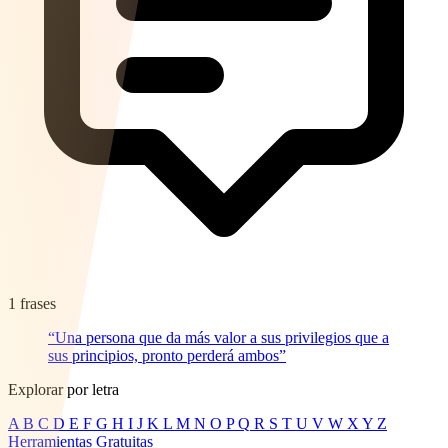
1 frases
“Una persona que da más valor a sus privilegios que a
sus principios, pronto perderá ambos”
Explorar por letra
A
B
C
D
E
F
G
H
I
J
K
L
M
N
O
P
Q
R
S
T
U
V
W
X
Y
Z
Herramientas Gratuitas