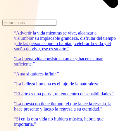
“Advertir la vida mientras se vive, alcanzar a
vislumbrar su implacable grandeza, disfrutar del tiempo
y de las personas que lo habitan, celebrar la vida y el
sueño de vivir, ése es su arte.”
“La buena vida consiste en amar y hacerse amar
suficiente.”
“Ama si quieres influir.”
“La belleza humana es el lujo de la naturaleza.”
“El arte es una pausa, un encuentro de sensibilidades.”
“La poesía no tiene tiempo, el que la lee la rescata, la
hace presente y luego la regresa a su eternidad.”
“Si en la otra vida no hubiera música, habría que
importarla.”