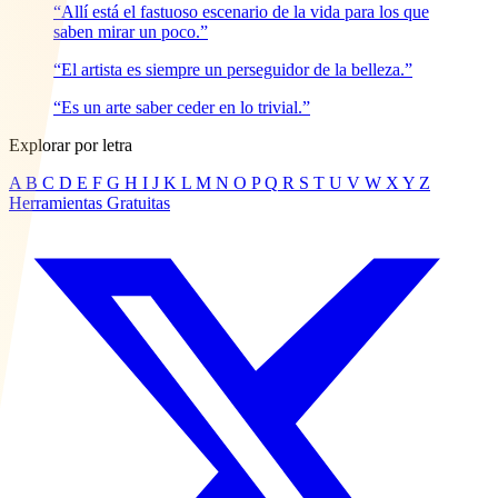
“Allí está el fastuoso escenario de la vida para los que
saben mirar un poco.”
“El artista es siempre un perseguidor de la belleza.”
“Es un arte saber ceder en lo trivial.”
Explorar por letra
A
B
C
D
E
F
G
H
I
J
K
L
M
N
O
P
Q
R
S
T
U
V
W
X
Y
Z
Herramientas Gratuitas