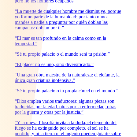
pero no los hombres ocupados.”
“La muerte de cualquier hombre me disminuye, porque
yo formo parte de la humanidad; por tanto nunca
mandes a nadie a preguntar por quién doblan las
campanas: doblan por ti.”
“El mar es tan profundo en la calma como en la
tempestad.”
“Sé tu propio palacio o el mundo será tu prisión.”
“El placer no es uno, sino diversificado.”
“Una gran obra maestra de la naturaleza: el elefante, la
única gran criatura inofensiva.”
“Sé tu propio palacio o tu propia cárcel en el mundo.”
“Dios emplea varios traductores; algunas piezas son
traducidas por la edad, otras por la enfermedad, otras
por la guerra y otras por la justicia.”
“Y la nueva filosofía invita a la duda; el elemento del
fuego se ha extinguido por completo, el sol se ha
perdido, y ni la tierra ni el ingenio pueden guiarte sobre