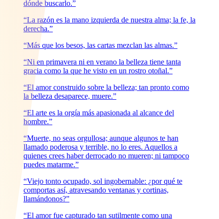
dónde buscarlo.”
“La razón es la mano izquierda de nuestra alma; la fe, la
derecha.”
“Más que los besos, las cartas mezclan las almas.”
“Ni en primavera ni en verano la belleza tiene tanta
gracia como la que he visto en un rostro otoñal.”
“El amor construido sobre la belleza; tan pronto como
la belleza desaparece, muere.”
“El arte es la orgía más apasionada al alcance del
hombre.”
“Muerte, no seas orgullosa; aunque algunos te han
llamado poderosa y terrible, no lo eres. Aquellos a
quienes crees haber derrocado no mueren; ni tampoco
puedes matarme.”
“Viejo tonto ocupado, sol ingobernable: ¿por qué te
comportas así, atravesando ventanas y cortinas,
llamándonos?”
“El amor fue capturado tan sutilmente como una