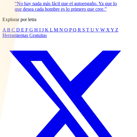
“No hay nada más fácil que el autoengaño. Ya que lo
que desea cada hombre es lo primero que cree.”
Explorar por letra
A
B
C
D
E
F
G
H
I
J
K
L
M
N
O
P
Q
R
S
T
U
V
W
X
Y
Z
Herramientas Gratuitas