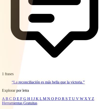
1 frases
“La reconciliación es más bella que la victoria.”
Explorar por letra
A
B
C
D
E
F
G
H
I
J
K
L
M
N
O
P
Q
R
S
T
U
V
W
X
Y
Z
Herramientas Gratuitas