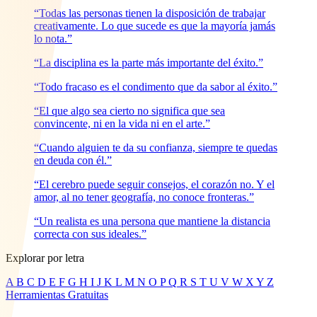
“Todas las personas tienen la disposición de trabajar
creativamente. Lo que sucede es que la mayoría jamás
lo nota.”
“La disciplina es la parte más importante del éxito.”
“Todo fracaso es el condimento que da sabor al éxito.”
“El que algo sea cierto no significa que sea
convincente, ni en la vida ni en el arte.”
“Cuando alguien te da su confianza, siempre te quedas
en deuda con él.”
“El cerebro puede seguir consejos, el corazón no. Y el
amor, al no tener geografía, no conoce fronteras.”
“Un realista es una persona que mantiene la distancia
correcta con sus ideales.”
Explorar por letra
A
B
C
D
E
F
G
H
I
J
K
L
M
N
O
P
Q
R
S
T
U
V
W
X
Y
Z
Herramientas Gratuitas