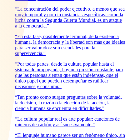
“La concentración del poder ejecutivo, a menos que sea
muy temporal y por circunstancias específicas, como la
lucha contra la Segunda Guerra Mundial, es un ataque
a la democracia.”
“En esta fase, posiblemente terminal, de la existencia
humana, la democracia y la libertad son más que ideales
para ser valorados: son esenciales para la
supervivencia.”
“Por todas partes, desde la cultura popular hasta el
sistema de propaganda, hay una presión constante para
que las personas sientan que están indefensas, que el
único papel que pueden desempeñar es ratificar
decisiones y consumir.”
“Tan pronto como surgen preguntas sobre la voluntad,
la decisión, la razón o la elección de la acción, la
ciencia humana se encuentra en dificultades.”
“La cultura popular real es arte popular: canciones de
mineros de carbón y así sucesivamente.”
“El lenguaje humano parece ser un fenómeno único, sin