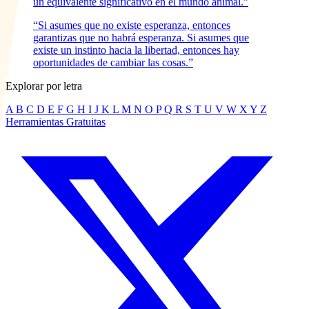
un equivalente significativo en el mundo animal.”
“Si asumes que no existe esperanza, entonces
garantizas que no habrá esperanza. Si asumes que
existe un instinto hacia la libertad, entonces hay
oportunidades de cambiar las cosas.”
Explorar por letra
A
B
C
D
E
F
G
H
I
J
K
L
M
N
O
P
Q
R
S
T
U
V
W
X
Y
Z
Herramientas Gratuitas