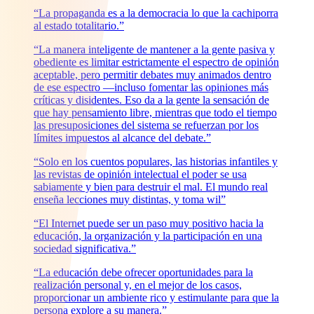
“La propaganda es a la democracia lo que la cachiporra
al estado totalitario.”
“La manera inteligente de mantener a la gente pasiva y
obediente es limitar estrictamente el espectro de opinión
aceptable, pero permitir debates muy animados dentro
de ese espectro —incluso fomentar las opiniones más
críticas y disidentes. Eso da a la gente la sensación de
que hay pensamiento libre, mientras que todo el tiempo
las presuposiciones del sistema se refuerzan por los
límites impuestos al alcance del debate.”
“Solo en los cuentos populares, las historias infantiles y
las revistas de opinión intelectual el poder se usa
sabiamente y bien para destruir el mal. El mundo real
enseña lecciones muy distintas, y toma wil”
“El Internet puede ser un paso muy positivo hacia la
educación, la organización y la participación en una
sociedad significativa.”
“La educación debe ofrecer oportunidades para la
realización personal y, en el mejor de los casos,
proporcionar un ambiente rico y estimulante para que la
persona explore a su manera.”