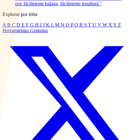
que fácilmente halaga, fácilmente insultará.”
Explorar por letra
A
B
C
D
E
F
G
H
I
J
K
L
M
N
O
P
Q
R
S
T
U
V
W
X
Y
Z
Herramientas Gratuitas