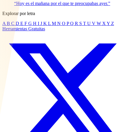
“Hoy es el mañana por el que te preocupabas ayer.”
Explorar por letra
A
B
C
D
E
F
G
H
I
J
K
L
M
N
O
P
Q
R
S
T
U
V
W
X
Y
Z
Herramientas Gratuitas