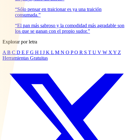
“Sólo pensar en traicionar es ya una traición
consumada.”
“El pan más sabroso y la comodidad más agradable son
los que se ganan con el propio sudor.”
Explorar por letra
A
B
C
D
E
F
G
H
I
J
K
L
M
N
O
P
Q
R
S
T
U
V
W
X
Y
Z
Herramientas Gratuitas