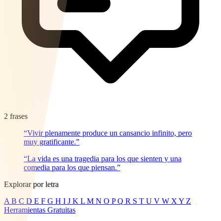
2 frases
“Vivir plenamente produce un cansancio infinito, pero
muy gratificante.”
“La vida es una tragedia para los que sienten y una
comedia para los que piensan.”
Explorar por letra
A
B
C
D
E
F
G
H
I
J
K
L
M
N
O
P
Q
R
S
T
U
V
W
X
Y
Z
Herramientas Gratuitas