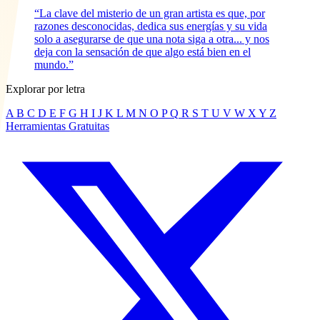
“La clave del misterio de un gran artista es que, por
razones desconocidas, dedica sus energías y su vida
solo a asegurarse de que una nota siga a otra... y nos
deja con la sensación de que algo está bien en el
mundo.”
Explorar por letra
A
B
C
D
E
F
G
H
I
J
K
L
M
N
O
P
Q
R
S
T
U
V
W
X
Y
Z
Herramientas Gratuitas