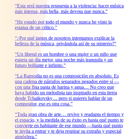
“Esta será nuestra respuesta a la violencia: hacer música
más intensa, más bella, más devota que nunca.”
“He estado por todo el mundo y nunca he visto la
estatua de un crítico.”
“¿Por qué tantos de nosotros intentamos explicar la
belleza de la música, privándola así de su misterio?”
“Un liberal es un hombre o una mujer o un niño que
espera un día mejor, una noche más tranquila y un
futuro brillante e infinito.”
“La Rapsodia no es una composición en absoluto. Es
una cadena de párrafos separados pegados entre sí —
con una fina pasta de harina y agua… No creo que
haya habido un melodista tan inspirado en esta tierra
desde Tchaikovsky… pero si quieres hablar de un
compositor, eso es otra cosa.”
“Toda gran obra de arte… revive y readapta el tiempo y
el espacio, y la medida de su éxito es hasta qué punto te
convierte en habitante de ese mundo —hasta qué punto
te invita a entrar y te deja respirar su extraña y especial
atmósfera.”