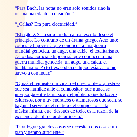
“Para Bach, las notas no eran solo sonidos sino la
misma materia de la creación.”
“¿Callas? Era pura electricidad.”
“El siglo XX ha sido un drama mal escrito desde el
principio. Lo contrario de un drama griego. Acto uno:
codicia e hipocresía que conducen a una guerra
mundial genocida, un auge, una caída, el totalitarismo.
Acto dos: codicia e hipocresía que conducen a una
guerra mundial genocida, un auge, una caída, el
totalitarismo. Acto tres: codicia e hipocresía… no me
atrevo a continuar.”
“Quizá el requisito principal del director de orquesta es
que sea humilde ante el compositor; que nunca se
interponga entre la música y el público; que todos sus
esfuerzos, por muy enérgicos o glamurosos que sean, se
hagan al servicio del sentido del compositor —la
música misma, que, después de todo, es la razón de la
existencia del director de orquesta.”
“Para lograr grandes cosas se necesitan dos cosas: un
plan y tiempo suficiente.”