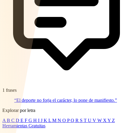
1 frases
“El deporte no forja el carácter, lo pone de manifiesto.”
Explorar por letra
A
B
C
D
E
F
G
H
I
J
K
L
M
N
O
P
Q
R
S
T
U
V
W
X
Y
Z
Herramientas Gratuitas