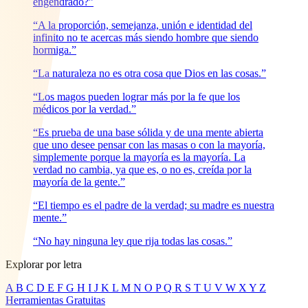
engendrado?”
“A la proporción, semejanza, unión e identidad del
infinito no te acercas más siendo hombre que siendo
hormiga.”
“La naturaleza no es otra cosa que Dios en las cosas.”
“Los magos pueden lograr más por la fe que los
médicos por la verdad.”
“Es prueba de una base sólida y de una mente abierta
que uno desee pensar con las masas o con la mayoría,
simplemente porque la mayoría es la mayoría. La
verdad no cambia, ya que es, o no es, creída por la
mayoría de la gente.”
“El tiempo es el padre de la verdad; su madre es nuestra
mente.”
“No hay ninguna ley que rija todas las cosas.”
Explorar por letra
A
B
C
D
E
F
G
H
I
J
K
L
M
N
O
P
Q
R
S
T
U
V
W
X
Y
Z
Herramientas Gratuitas