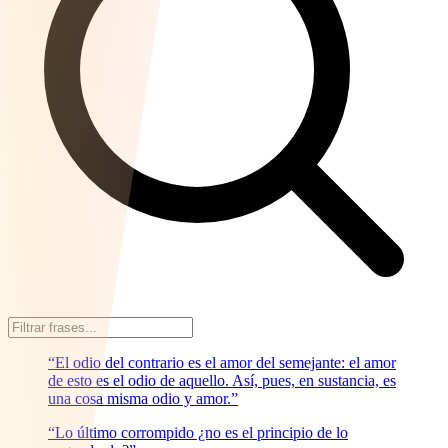
“El odio del contrario es el amor del semejante: el amor
de esto es el odio de aquello. Así, pues, en sustancia, es
una cosa misma odio y amor.”
“Lo último corrompido ¿no es el principio de lo