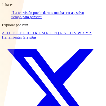
1 frases
“La televisión puede darnos muchas cosas, salvo
tiempo para pensar.”
Explorar por letra
A
B
C
D
E
F
G
H
I
J
K
L
M
N
O
P
Q
R
S
T
U
V
W
X
Y
Z
Herramientas Gratuitas