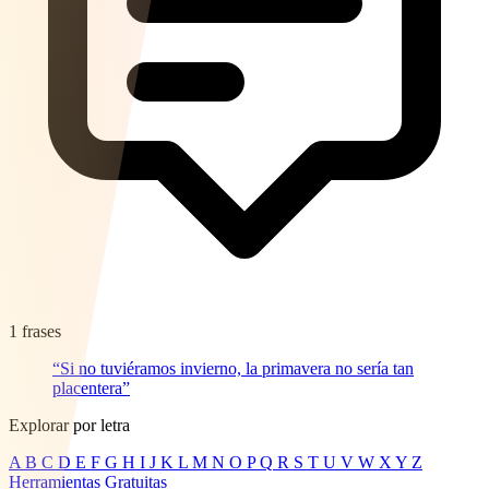
1 frases
“Si no tuviéramos invierno, la primavera no sería tan
placentera”
Explorar por letra
A
B
C
D
E
F
G
H
I
J
K
L
M
N
O
P
Q
R
S
T
U
V
W
X
Y
Z
Herramientas Gratuitas