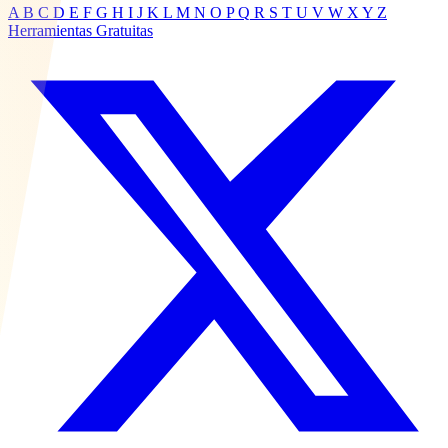
A
B
C
D
E
F
G
H
I
J
K
L
M
N
O
P
Q
R
S
T
U
V
W
X
Y
Z
Herramientas Gratuitas