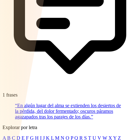
1 frases
“En algún lugar del alma se extienden los desiertos de
la pérdida, del dolor fermentado; oscuros páramos
agazapados tras los parajes de los días.”
Explorar por letra
A
B
C
D
E
F
G
H
I
J
K
L
M
N
O
P
Q
R
S
T
U
V
W
X
Y
Z