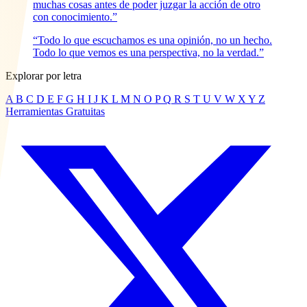
muchas cosas antes de poder juzgar la acción de otro
con conocimiento.”
“Todo lo que escuchamos es una opinión, no un hecho.
Todo lo que vemos es una perspectiva, no la verdad.”
Explorar por letra
A
B
C
D
E
F
G
H
I
J
K
L
M
N
O
P
Q
R
S
T
U
V
W
X
Y
Z
Herramientas Gratuitas