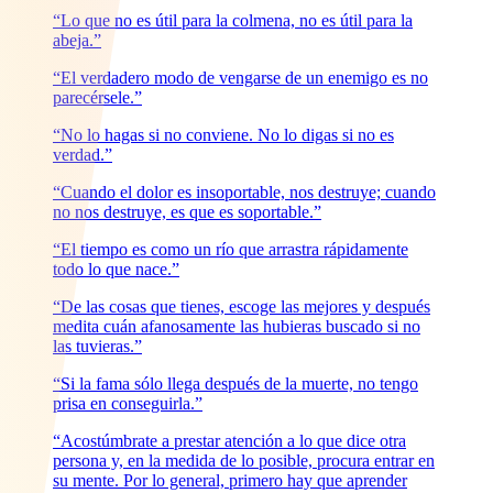
“Lo que no es útil para la colmena, no es útil para la
abeja.”
“El verdadero modo de vengarse de un enemigo es no
parecérsele.”
“No lo hagas si no conviene. No lo digas si no es
verdad.”
“Cuando el dolor es insoportable, nos destruye; cuando
no nos destruye, es que es soportable.”
“El tiempo es como un río que arrastra rápidamente
todo lo que nace.”
“De las cosas que tienes, escoge las mejores y después
medita cuán afanosamente las hubieras buscado si no
las tuvieras.”
“Si la fama sólo llega después de la muerte, no tengo
prisa en conseguirla.”
“Acostúmbrate a prestar atención a lo que dice otra
persona y, en la medida de lo posible, procura entrar en
su mente. Por lo general, primero hay que aprender