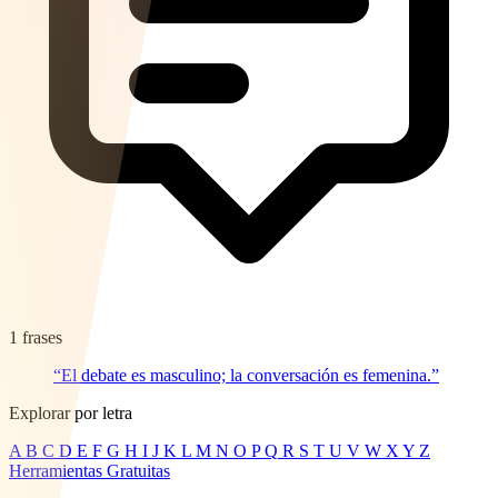
1 frases
“El debate es masculino; la conversación es femenina.”
Explorar por letra
A
B
C
D
E
F
G
H
I
J
K
L
M
N
O
P
Q
R
S
T
U
V
W
X
Y
Z
Herramientas Gratuitas