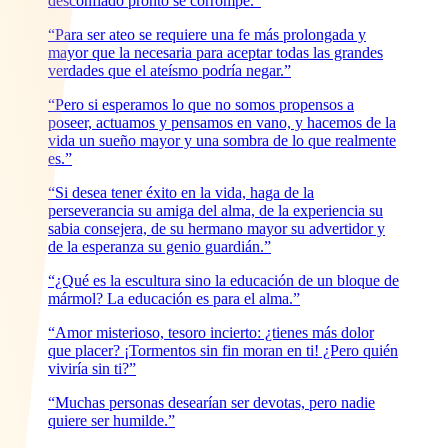
desconfiado pronto se corrompe.”
“Para ser ateo se requiere una fe más prolongada y
mayor que la necesaria para aceptar todas las grandes
verdades que el ateísmo podría negar.”
“Pero si esperamos lo que no somos propensos a
poseer, actuamos y pensamos en vano, y hacemos de la
vida un sueño mayor y una sombra de lo que realmente
es.”
“Si desea tener éxito en la vida, haga de la
perseverancia su amiga del alma, de la experiencia su
sabia consejera, de su hermano mayor su advertidor y
de la esperanza su genio guardián.”
“¿Qué es la escultura sino la educación de un bloque de
mármol? La educación es para el alma.”
“Amor misterioso, tesoro incierto: ¿tienes más dolor
que placer? ¡Tormentos sin fin moran en ti! ¿Pero quién
viviría sin ti?”
“Muchas personas desearían ser devotas, pero nadie
quiere ser humilde.”