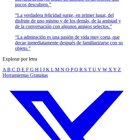
pocos descubren.”
“La verdadera felicidad surge, en primer lugar, del
disfrute de uno mismo y de los demás, de la amistad y
de la conversación con algunos amigos selectos.”
“La admiración es una pasión de vida muy corta, que
decae inmediatamente después de familiarizarse con su
objeto.”
Explorar por letra
A
B
C
D
E
F
G
H
I
J
K
L
M
N
O
P
Q
R
S
T
U
V
W
X
Y
Z
Herramientas Gratuitas