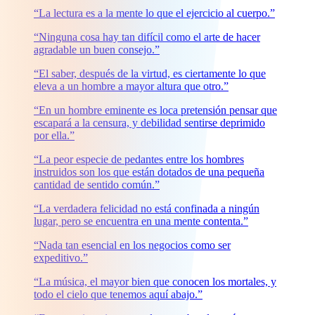
“La lectura es a la mente lo que el ejercicio al cuerpo.”
“Ninguna cosa hay tan difícil como el arte de hacer
agradable un buen consejo.”
“El saber, después de la virtud, es ciertamente lo que
eleva a un hombre a mayor altura que otro.”
“En un hombre eminente es loca pretensión pensar que
escapará a la censura, y debilidad sentirse deprimido
por ella.”
“La peor especie de pedantes entre los hombres
instruidos son los que están dotados de una pequeña
cantidad de sentido común.”
“La verdadera felicidad no está confinada a ningún
lugar, pero se encuentra en una mente contenta.”
“Nada tan esencial en los negocios como ser
expeditivo.”
“La música, el mayor bien que conocen los mortales, y
todo el cielo que tenemos aquí abajo.”