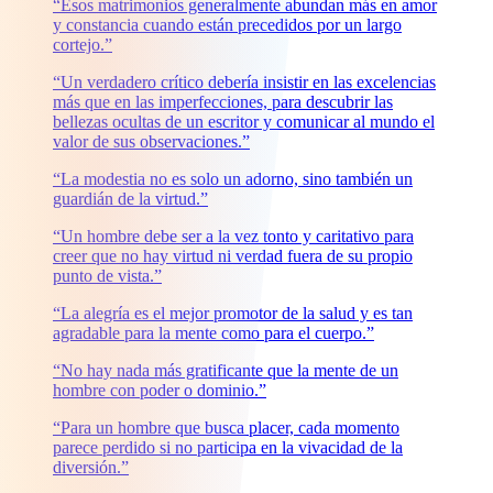
“Esos matrimonios generalmente abundan más en amor
y constancia cuando están precedidos por un largo
cortejo.”
“Un verdadero crítico debería insistir en las excelencias
más que en las imperfecciones, para descubrir las
bellezas ocultas de un escritor y comunicar al mundo el
valor de sus observaciones.”
“La modestia no es solo un adorno, sino también un
guardián de la virtud.”
“Un hombre debe ser a la vez tonto y caritativo para
creer que no hay virtud ni verdad fuera de su propio
punto de vista.”
“La alegría es el mejor promotor de la salud y es tan
agradable para la mente como para el cuerpo.”
“No hay nada más gratificante que la mente de un
hombre con poder o dominio.”
“Para un hombre que busca placer, cada momento
parece perdido si no participa en la vivacidad de la
diversión.”