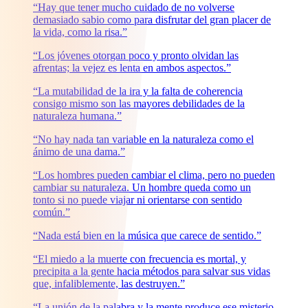
“Hay que tener mucho cuidado de no volverse
demasiado sabio como para disfrutar del gran placer de
la vida, como la risa.”
“Los jóvenes otorgan poco y pronto olvidan las
afrentas; la vejez es lenta en ambos aspectos.”
“La mutabilidad de la ira y la falta de coherencia
consigo mismo son las mayores debilidades de la
naturaleza humana.”
“No hay nada tan variable en la naturaleza como el
ánimo de una dama.”
“Los hombres pueden cambiar el clima, pero no pueden
cambiar su naturaleza. Un hombre queda como un
tonto si no puede viajar ni orientarse con sentido
común.”
“Nada está bien en la música que carece de sentido.”
“El miedo a la muerte con frecuencia es mortal, y
precipita a la gente hacia métodos para salvar sus vidas
que, infaliblemente, las destruyen.”
“La unión de la palabra y la mente produce ese misterio