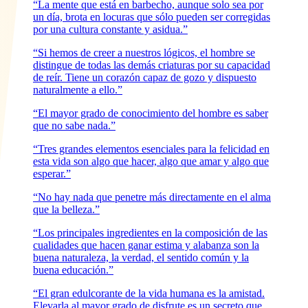
“La mente que está en barbecho, aunque solo sea por
un día, brota en locuras que sólo pueden ser corregidas
por una cultura constante y asidua.”
“Si hemos de creer a nuestros lógicos, el hombre se
distingue de todas las demás criaturas por su capacidad
de reír. Tiene un corazón capaz de gozo y dispuesto
naturalmente a ello.”
“El mayor grado de conocimiento del hombre es saber
que no sabe nada.”
“Tres grandes elementos esenciales para la felicidad en
esta vida son algo que hacer, algo que amar y algo que
esperar.”
“No hay nada que penetre más directamente en el alma
que la belleza.”
“Los principales ingredientes en la composición de las
cualidades que hacen ganar estima y alabanza son la
buena naturaleza, la verdad, el sentido común y la
buena educación.”
“El gran edulcorante de la vida humana es la amistad.
Elevarla al mayor grado de disfrute es un secreto que