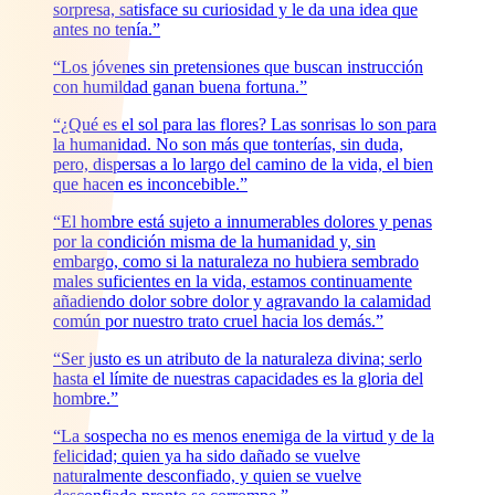
sorpresa, satisface su curiosidad y le da una idea que
antes no tenía.”
“Los jóvenes sin pretensiones que buscan instrucción
con humildad ganan buena fortuna.”
“¿Qué es el sol para las flores? Las sonrisas lo son para
la humanidad. No son más que tonterías, sin duda,
pero, dispersas a lo largo del camino de la vida, el bien
que hacen es inconcebible.”
“El hombre está sujeto a innumerables dolores y penas
por la condición misma de la humanidad y, sin
embargo, como si la naturaleza no hubiera sembrado
males suficientes en la vida, estamos continuamente
añadiendo dolor sobre dolor y agravando la calamidad
común por nuestro trato cruel hacia los demás.”
“Ser justo es un atributo de la naturaleza divina; serlo
hasta el límite de nuestras capacidades es la gloria del
hombre.”
“La sospecha no es menos enemiga de la virtud y de la
felicidad; quien ya ha sido dañado se vuelve
naturalmente desconfiado, y quien se vuelve