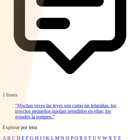
1 frases
“Muchas veces las leyes son como las telarañas: los
insectos pequeños quedan prendidos en ellas; los
grandes la rompen.”
Explorar por letra
A
B
C
D
E
F
G
H
I
J
K
L
M
N
O
P
Q
R
S
T
U
V
W
X
Y
Z